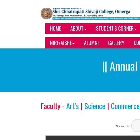
HOME
ABOUT
STUDENT'S CORNER
NIRF/AISHE
ALUMNI
GALLERY
CO
|| Annual 
Faculty -
Art's
|
Science
|
Commerce
Search: