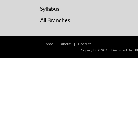
Syllabus
All Branches
Home
|
About
|
Contact
Copyright © 2015. Designed By
P